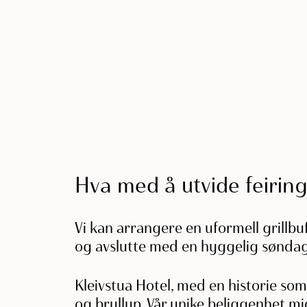
Hva med å utvide feiring
Vi kan arrangere en uformell grillbuf
og avslutte med en hyggelig søndags
Kleivstua Hotel, med en historie som
og bryllup. Vår unike beliggenhet mid