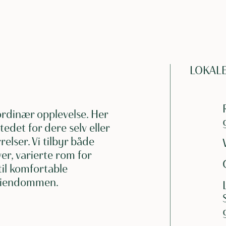
LOKAL
n
aordinær opplevelse. Her
tedet for dere selv eller
relser. Vi tilbyr både
er, varierte rom for
 til komfortable
 eiendommen.