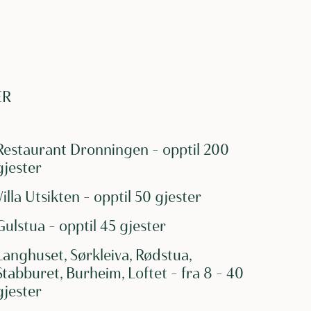
ER
Restaurant Dronningen – opptil 200
gjester
Villa Utsikten – opptil 50 gjester
Gulstua – opptil 45 gjester
Langhuset, Sørkleiva, Rødstua,
Stabburet, Burheim, Loftet – fra 8 – 40
gjester