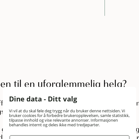
en til en uforglemmelig helg?
Dine data - Ditt valg
fet på fredagen, servere deilige frokoster og lun
frokost før avreise.
Vi vil at du skal føle deg trygg når du bruker denne nettsiden. Vi
bruker cookies for å forbedre brukeropplevelsen, samle statistikk,
tilpasse innhold og vise relevante annonser. Informasjonen
behandles internt og deles ikke med tredjeparter.
 går tilbake til 1780, har en lang og solid erfar
t i Krokskogen, med en fortryllende utsikt, gjør h